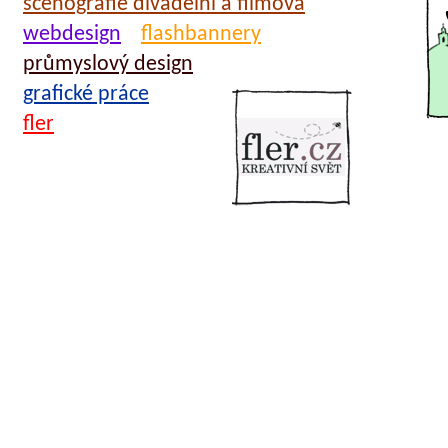
scénografie divadelní a filmová
webdesign
flashbannery
průmyslový design
grafické práce
fler