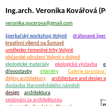
Ing.arch. Veronika Kovářová (
veronika.pucerova@gmail.com
šperkařský workshop Volyně
drátované šper
kreativní víkend na Šumavě
umělecko-řemeslné trhy Volyně
občanské sdružení Volyně v dolyně
ekologické materiály
ekologická výstavba
e
dřevostavby
interiéry
Galerie Jaroslava
dějiny architektury
architecture and design 
dostavba Staroměstského náměstí
design
architektura
cestování za architekturou