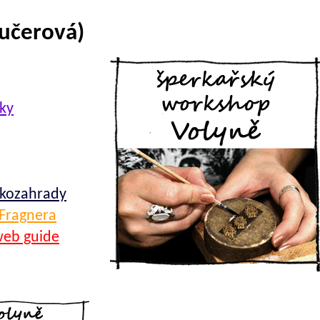
Pučerová)
ky
kozahrady
 Fragnera
web guide